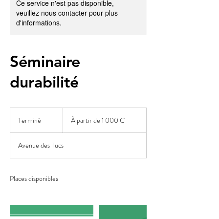
Ce service n'est pas disponible,
veuillez nous contacter pour plus
d'informations.
Séminaire
durabilité
À
partir
Terminé
T
À partir de 1 000 €
de
1 000
e
euros
r
Avenue des Tucs
m
i
n
é
Places disponibles