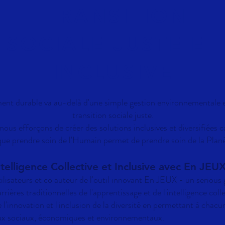
TRANSITION
SOCIALE JUSTE ET
INCLUSIVE
nt durable va au-delà d'une simple gestion environnementale e
transition sociale juste.
nous efforçons de créer des solutions inclusives et diversifiées
ue prendre soin de l'Humain permet de prendre soin de la Planè
ntelligence Collective et I
nclusive avec En JE
UX
isateurs et co auteur de l'outil innovant En JEUX - un serious
rières traditionnelles de l'apprentissage et de l'intelligence colle
e l'innovation et l'inclusion de la diversité en permettant à chacu
eux sociaux, économiques et environnementaux.