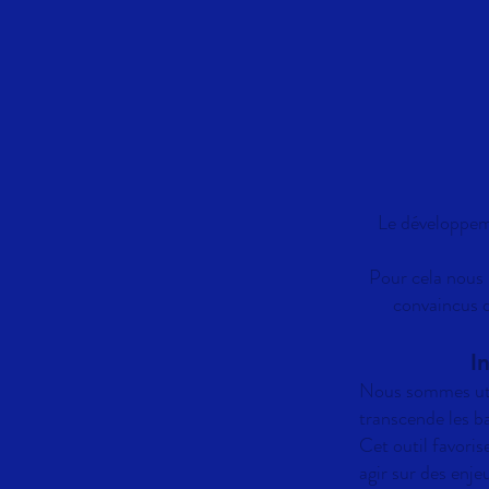
Le développeme
Pour cela nous 
convaincus q
I
Nous sommes util
transcende les bar
Cet outil favoris
agir sur des enj