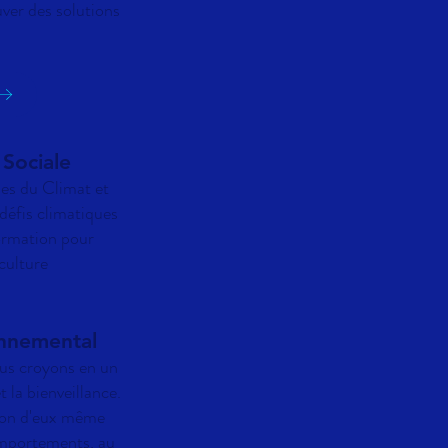
uver des solutions
 Sociale
ues du Climat et
 défis climatiques
formation pour
culture
nnemental
ous croyons en un
t la bienveillance.
ion d'eux même
comportements, au