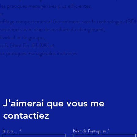
les pratiques managériales plus efficientes.
ar
profilage comportemental (notamment avec la technologie HBDI
isationnels avec plan de conduite du changement,
ividuel et de groupe,
ectifs (dont En JEUX®️) et
ux pratiques managériales inclusives.
J'aimerai que vous me
contactiez
Je suis ...
Nom de l'entreprise