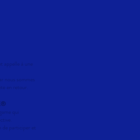
t appelle à une
 car nous sommes
te en retour.
®️
 game qui
ctive.
n de participer et