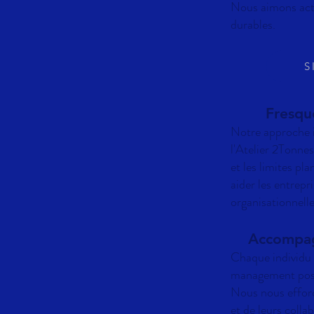
Nous aimons activ
durables.
S
Fresque
Notre approche i
l'Atelier 2Tonnes
et les limites pl
aider les entrepr
organisationnelle
Accompag
Chaque individu a
management
pos
Nous nous effor
et de leurs coll