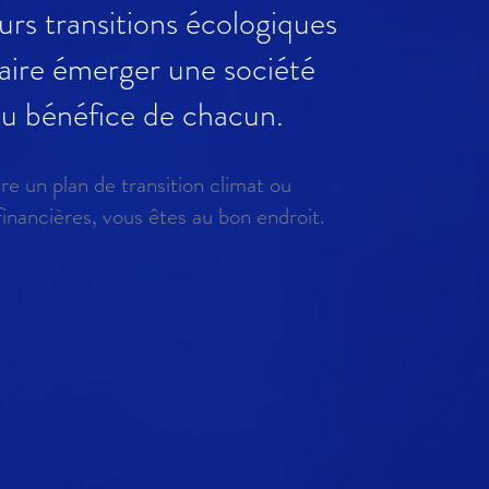
rs transitions écologiques
faire émerger
une société
au bénéfice de chacun.
re un plan de transition climat ou
in
ancières, vous êtes au bon endroit.
s et