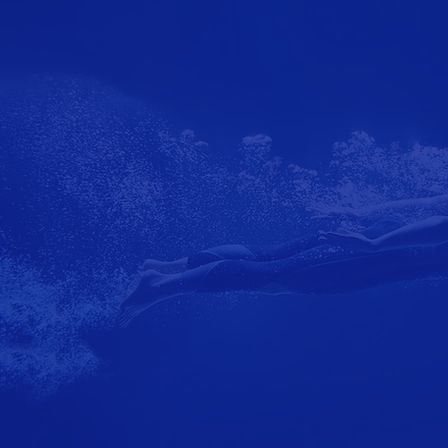
de
+
Anné
dan