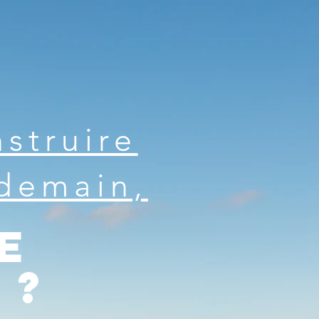
nstruire
demain,
e
 ?