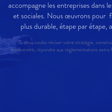
accompagne les entreprises dans leu
et sociales. Nous œuvrons pour
plus durable, étape par étape, 
Si vous voulez réviser votre
stratégie, construi
biodiversité, répondre aux réglementations extra f
20
es d'expérience
Experts engagé
s le domaine du
optimistes