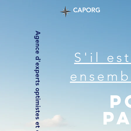
CAPORG
Agence d'experts optimistes et engagés
S'il es
ensemb
P
pa